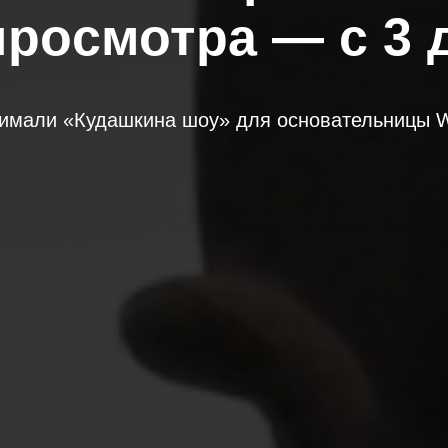
просмотра — с 3 
нимали «Кудашкина шоу» для основательницы W